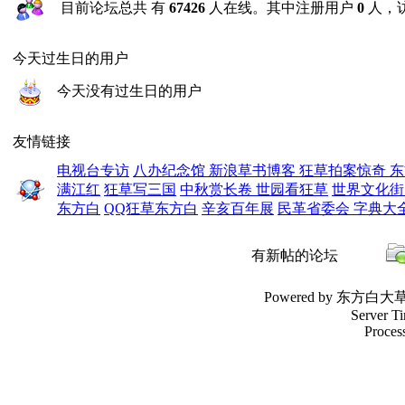
目前论坛总共 有
67426
人在线。其中注册用户
0
人，
今天过生日的用户
今天没有过生日的用户
友情链接
电视台专访
八办纪念馆
新浪草书博客
狂草拍案惊奇
东
满江红
狂草写三国
中秋赏长卷
世园看狂草
世界文化
东方白
QQ狂草东方白
辛亥百年展
民革省委会
字典大
有新帖的论坛
Powered by 东方白
Server T
Process