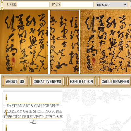
USER:
PWD:
PAINTING AND CALLIGRAPHY 东
东方白 不知东方之既白 日转东方白 晓烟渐散
东方白酒 东方白大理石 书院门文化街 西安碑
EASTERN ART & CALLIGRAPHY
东方白大草书画社介绍 东方白书法创作背景 
ACADEMY GATE SHOPPING STREE
东方白与辛亥革命郭希仁 东方白书体论 东方白
T西安书院门文化街-书院门东方白大草
草书书法网 草书书法展 草书书法欣赏 草书书
书法
草书书法用纸 草书书法教材 草书书法讲座 草