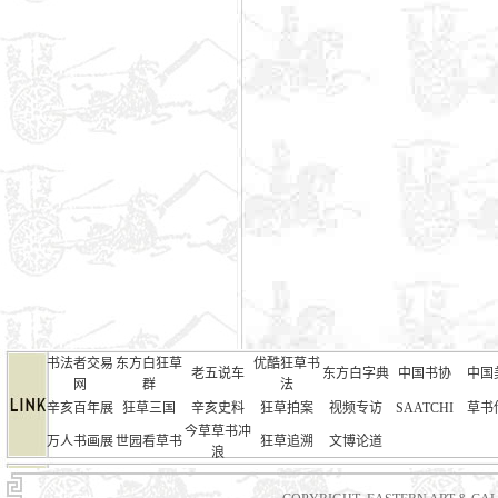
书法者交易
东方白狂草
优酷狂草书
老五说车
东方白字典
中国书协
中国
网
群
法
辛亥百年展
狂草三国
辛亥史料
狂草拍案
视频专访
SAATCHI
草书
今草草书冲
万人书画展
世园看草书
狂草追溯
文博论道
浪