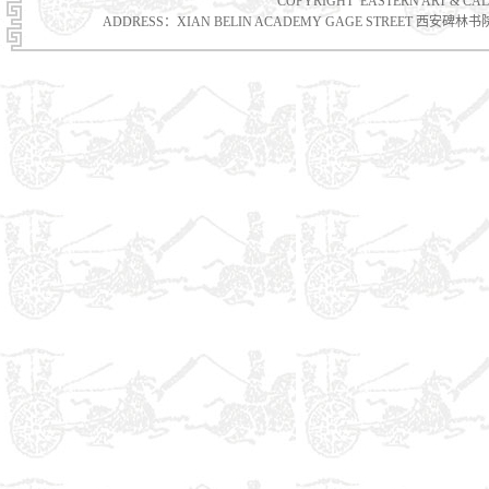
COPYRIGHT EASTERN ART & 
ADDRESS：XIAN BELIN ACADEMY GAGE STREET 西安碑林书院门