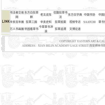
书法者交易
东方白狂草
优酷狂草书
老五说车
东方白字典
中国书协
中国
网
群
法
辛亥百年展
狂草三国
辛亥史料
狂草拍案
视频专访
SAATCHI
草书
今草草书冲
万人书画展
世园看草书
狂草追溯
文博论道
浪
COPYRIGHT EASTERN ART & 
ADDRESS：XIAN BELIN ACADEMY GAGE STREET 西安碑林书院门