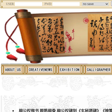
USER:
PWD:
PAINTING AND CALLIGRAPHY 东方白狂草书法 东方白 苏轼 东方白诗词 东方白诗文 东
东方白 东方既白 六指琴魔东方白 台湾作家东方白 东方白酒 东方白大理石 书院门文化街 西安碑林碑
创作背景 狂草书法 狂草书法真迹 狂草书法字帖 狂草书法家 狂草书法网 狂草书法展 狂草书法欣赏 
用纸 狂草书法教材 狂草书法讲座 狂草书法字典 东方白狂草书法 东方白大草书画社 大草书法 狂草 大
柳公权楷书 颜筋柳骨 柳公权碑刻《玄秘塔碑》《神