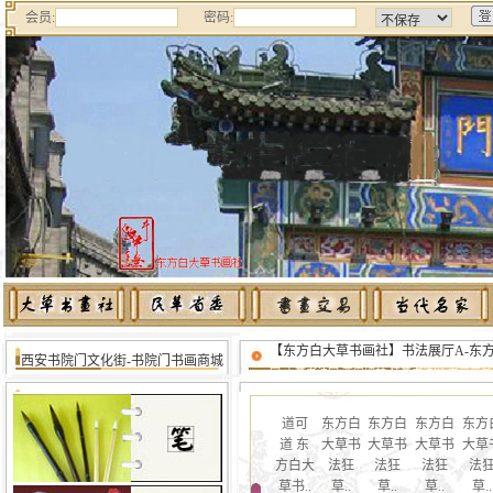
会员:
密码:
【东方白大草书画社】书法展厅A-东
西安书院门文化街-书院门书画商城
家,大草书法家,西安碑林,狂草书法网,书画交易,
道可
东方白
东方白
东方白
东方
道 东
大草书
大草书
大草书
大草
方白大
法狂
法狂
法狂
法
草书..
草..
草..
草..
草..