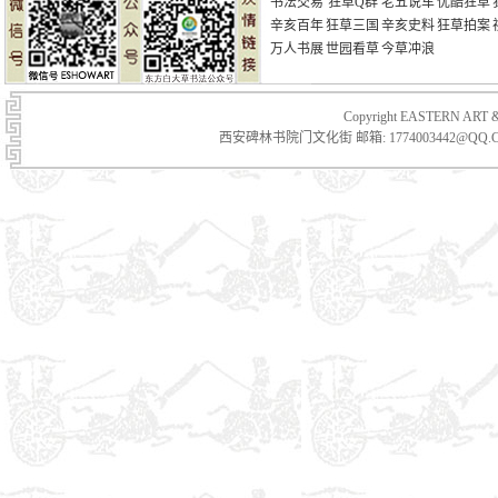
书法交易
狂草Q群
老五说车
优酷狂草
辛亥百年
狂草三国
辛亥史料
狂草拍案
万人书展
世园看草
今草冲浪
Copyright EASTERN
西安碑林书院门文化街 邮箱: 1774003442@QQ.C