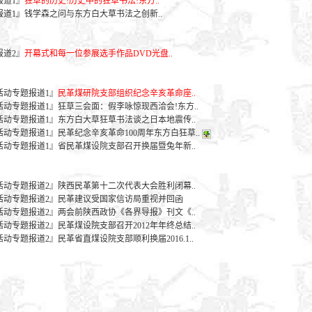
报道1』
狂草的历史!历史中的狂草书法!东方..
报道1』
钱学森之问与东方白大草书法之创新..
书法,狂草书法家,大草书法，书院门，东方白大草书画社，东方白狂草书法,书法,草书,西安书家,CALLI
希仁
报道2』
开幕式和每一位参展选手作品DVD光盘..
书法,狂草书法家,大草书法，书院门，东方白大草书画社，东方白狂草书法,书法,草书,西安书家,CALLI
希仁
活动专题报道1』
民革煤研院支部组织纪念辛亥革命座..
活动专题报道1』
狂草三会面：假李咏惊现西洽会!东方..
活动专题报道1』
东方白大草狂草书法谈之日本地震传..
活动专题报道1』
民革纪念辛亥革命100周年东方白狂草..
活动专题报道1』
省民革煤设院支部召开换届暨兔年新..
书法,狂草书法家,大草书法，书院门，东方白大草书画社，东方白狂草书法,书法,草书,西安书家,CALLI
希仁
活动专题报道2』
陕西民革第十二次代表大会胜利闭幕..
活动专题报道2』
民革建议受国家信访局重视并回函
活动专题报道2』
两会前陕西政协《各界导报》刊文《..
活动专题报道2』
民革煤设院支部召开2012年年终总结..
活动专题报道2』
民革省直煤设院支部顺利换届2016.1..