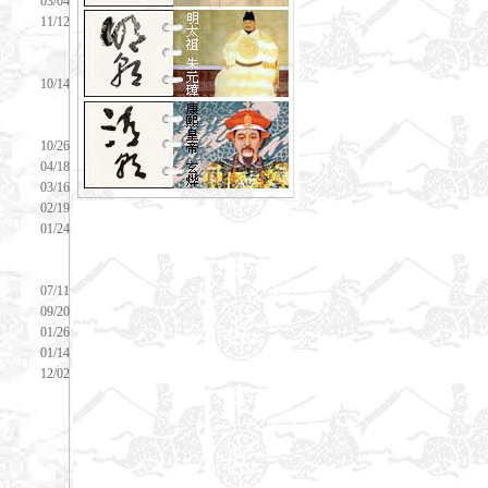
03/04
11/12
GRAPHY，辛
10/14
GRAPHY，辛
10/26
04/18
03/16
02/19
01/24
GRAPHY，辛
07/11
09/20
01/26
01/14
12/02