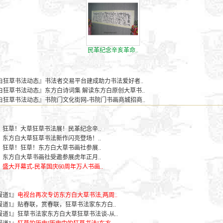
民革纪念辛亥革命..
书法,狂草书法家,大草书法，书院门，东方白狂草书法,东方白大草书画社,书法,草书,西安书家,CALLIG
希仁
白狂草书法动态』
书法者交易平台建成助力书法爱好者..
白狂草书法动态』
东方白诗词集 解读东方白原创大草书..
白狂草书法动态』
书院门文化街网-书院门书画商城招商..
书法,狂草书法家,大草书法，书院门，东方白狂草书法,东方白大草书画社,书法,草书,西安书家,CALLIG
仁
』
狂草！大草狂草书法展！民革纪念辛..
』
东方白大草狂草书法新作闪亮登场！..
』
狂草！狂草！东方白大草书画社参展..
』
东方白大草书画社受邀参展虎年正月..
』
盛大开幕式-民革国庆60周年万人书画..
书法,狂草书法家,大草书法，书院门，东方白狂草书法,东方白大草书画社,书法,草书,西安书家,CALLIG
仁
报道1』
电视台再次专访东方白大草书法,两周..
报道1』
贴春联，赏春联，狂草书法家东方白..
报道1』
狂草书法家东方白大草狂草书法谈-从..