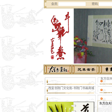
会员:
密码:
东方白大草
街西安碑林不
西安书院门文化街-书院门书画商城
草书法论坛，
书法家，东方
HY，辛亥革
东方白大