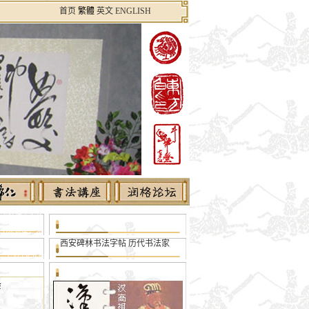
首页
繁體
英文 ENGLISH
书院门文化节
草书法讲座，大
西安碑林书法字帖
历代书法家
草书法家，大草
ALLIGRAP
会