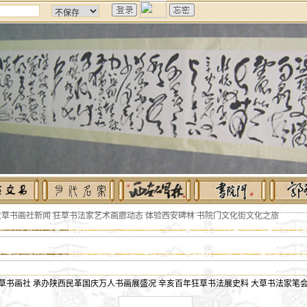
书画社新闻 狂草书法家艺术画廊动态 体验西安碑林 书院门文化街文化之旅
游览西安
知东方之既白，大草书法魅力，东方白，东方白作品，东方白草书，东方白大草书法，大草书法，大
大草书法真迹，大草书法字帖，大草书法碑帖，大草书法教材，大草书法网，书院门，狂草书法，狂
白大草书法真迹，东方白狂草书法艺术，东方白大草书画社，西安碑林，书法，草书，著名草书书法家，C
命，郭希仁
草书画社 承办陕西民革国庆万人书画展盛况 辛亥百年狂草书法展史料 大草书法家笔