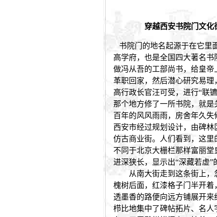
草书法真迹 狂草书法视频 狂草书法字典 狂草书法用笔 狂草书法章法研
标准草书 草书书法家 草书网，大草 大草书法 东方白大草书法 大草书
法研究 大草书法家 大草书法网，东方白 东方白书法 东方白诗词 东方
穿越西安书院门文化
书院门的地名起源于在它里面
高学府，也是全国四大著名书
做冯从吾的工部尚书，给皇帝
革职回家，然后潜心研究易理
高行政长官汪可受，进行“联
那个地方修了一所书院，就是
百年的风风雨雨，房舍年久失
西安市经过规划设计，由碑林
仿古商业街。人们看到，这里
不同于北京大栅栏那样富丽堂
进深狭长，显示出“深藏若虚”
从南大街走到这条街上，忽
槐树后面，红漆格子门半开着
透墨香的路便向远方铺展开来约
栉比地集中了碑帖拓片、名人