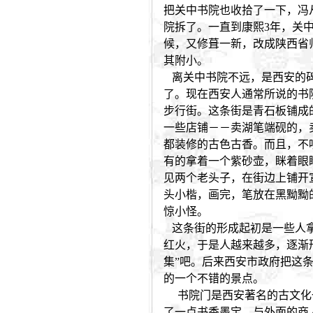
把关中书院也收拾了一下，冯
院拆了。一直到康熙3年，关
候，又修葺一新，改成陕西省
其附小。
离关中书院不远，是西安的碑
了。现在西安人通常所说的书
步行街。这条街是青石板铺成
一些店铺－－卖湖笔端砚的，
都装修的古色古香。而且，不
有的拿着一个紫砂壶，眯着眼
见两个老头子，在街边上铺开
头小楷，画完，笔放在黑黝黝
惊小怪。
这条街的形成起初是一些人拿
红火，于是人越来越多，逐渐
集”吧。后来西安市政府把这
的一个不错的景点。
书院门是西安著名的古文化
了一点书香墨宝，与外面的商