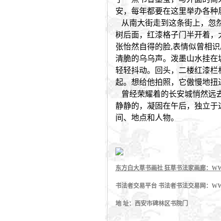
安，每年都要在这里举办各种
从南大街走到这条街上，忽然
树后面，红漆格子门半开着，
张怡然自得的脸,表情似曾相
清脆的乌乌声。泼墨山水挂在
轻轻抖动。回头，二楼红漆栏
起。想给他拍照，它傲慢地扭
曾经荣耀着的长安城悄然远去
静静的，凝固在午后，独立于
间、地点和人物。
东方白大草书画社 狂草书法家画廊：WWW.
书法者交易平台 书法者书法交易网：WWW.
地 址：西安市碑林区书院门