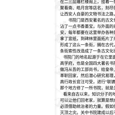
在二三层雕栏楼阁上，挂着一
聚看斋、皓月宫等店名，刻尽
让西安人自豪的文物书法之路
书院门是西安著名的古文化
沾了一点书香墨宝，与外面的
安，每年都要在这里举办各种
拿了宣纸，到碑林里面拓片了
形成了这么一条街，搁在古代
条街索性改造成了一条古文化
书院门的地名起源于在它里面
高学府，也是全国四大著名书
做冯从吾的工部尚书，给皇帝
革职回家，然后潜心研究易理
高行政长官汪可受，进行“联
那个地方修了一所书院，就是
看来自古以来，知识分子的地
可以让他们回老家，就算是想
必须借助统治者的力量。假如
灭顶之灾。关中书院建成以后