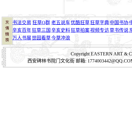
书法交易
狂草Q群
老五说车
优酷狂草
狂草字典
中国书协
辛亥百年
狂草三国
辛亥史料
狂草拍案
视频专访
草书传说
万人书展
世园看草
今草冲浪
Copyright EASTERN A
西安碑林书院门文化街 邮箱: 1774003442@QQ.COM