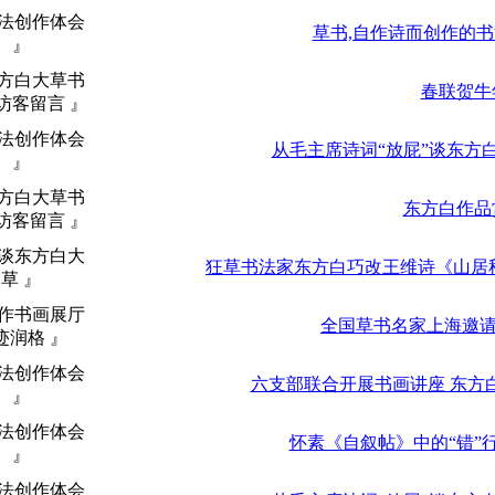
书法创作体会
草书,自作诗而创作的
』
东方白大草书
春联贺牛
访客留言 』
书法创作体会
从毛主席诗词“放屁”谈东方
』
东方白大草书
东方白作品
访客留言 』
畅谈东方白大
狂草书法家东方白巧改王维诗《山居
草 』
大作书画展厅
全国草书名家上海邀请
迹润格 』
书法创作体会
六支部联合开展书画讲座 东方
』
书法创作体会
怀素《自叙帖》中的“错”
』
书法创作体会