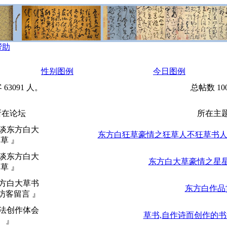
帮助
性别图例
今日图例
63091 人。
总帖数 10
所在论坛
所在主
畅谈东方白大
东方白狂草豪情之狂草人不狂草书人不
草 』
畅谈东方白大
东方白大草豪情之星
草 』
东方白大草书
东方白作品
访客留言 』
书法创作体会
草书,自作诗而创作的
』