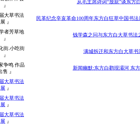
从毛主席诗词“放屁”谈东方
』
历届大草书法
民革纪念辛亥革命100周年东方白狂草中国书法
展 』
初学者芳草地
钱学森之问与东方白大草书法之
』
化街.小吃街
满城拆迁和东方白大草书法
』
家争鸣 作品
新闻幽默:东方白鹳现灞河 东
出售 』
届大草书法
展
』
届大草书法
展
』
届大草书法
展
』