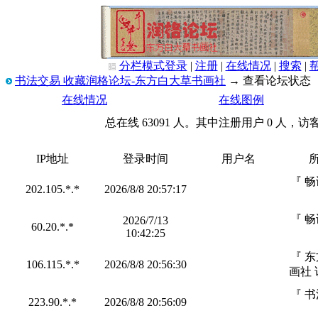
分栏模式
登录
|
注册
|
在线情况
|
搜索
|
书法交易 收藏润格论坛-东方白大草书画社
→ 查看论坛状态
在线情况
在线图例
总在线 63091 人。其中注册用户 0 人，访客 
IP地址
登录时间
用户名
『 
202.105.*.*
2026/8/8 20:57:17
『 
2026/7/13
60.20.*.*
10:42:25
『 
106.115.*.*
2026/8/8 20:56:30
画社 
『 
223.90.*.*
2026/8/8 20:56:09