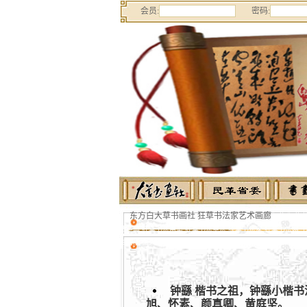
会员:
密码:
东方白大草书画社 狂草书法家艺术画廊
狂草 狂草
法字典 狂草书法用笔 狂草书法章法 狂草书法家 狂草书法网 书法
白 东方白大草书画社，CALLIGRAPHY，辛亥革命，郭希仁
钟繇 楷书之祖，钟繇小楷书
旭、怀素、颜真卿、黄庭坚。