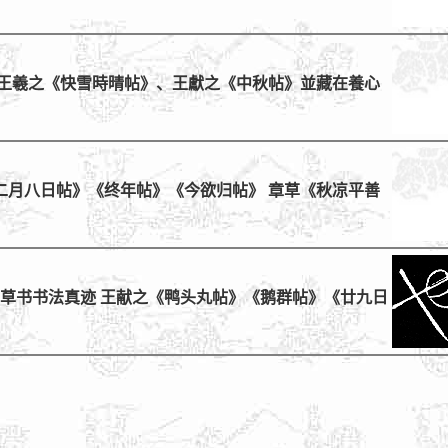
与王羲之《快雪時晴帖》、王獻之《中秋帖》並藏在養心
二月八日帖》《终年帖》《今欲归帖》 章草《秋凉平善
 草书书法真迹 王献之《鸭头丸帖》《鹅群帖》《廿九日