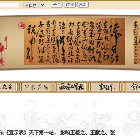
书法 狂草书法作品 东方白狂草书法艺术 狂草书法历史 狂草书法字帖 狂草书法拓片 狂草书法真迹 狂草
 中国书法史 书法网 书法字典 书法史 书法家 草书 草书字帖 草书拓片 标准草书 草书书法家 草书网 
法《宣示表》天下第一帖， 影响王羲之、王献之、张