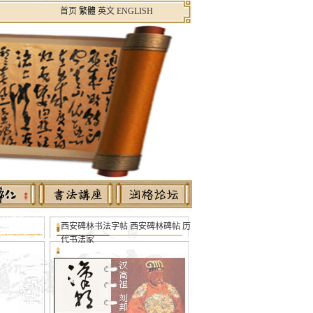
首页
繁體
英文 ENGLISH
书法视频 狂草书
西安碑林书法字帖 西安碑林碑帖
历
张旭 怀素 东方
代书法家